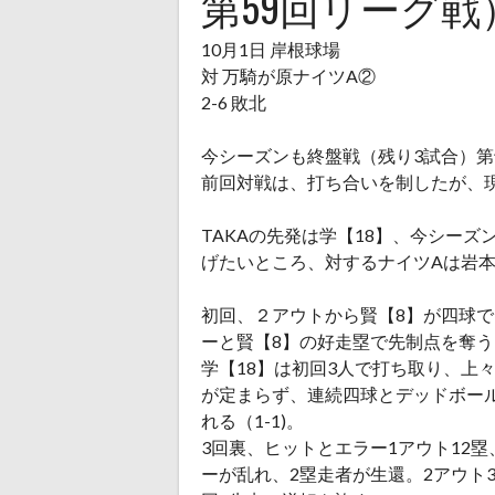
第59回リーグ戦
10月1日 岸根球場
対 万騎が原ナイツA②
2-6 敗北
今シーズンも終盤戦（残り3試合）
前回対戦は、打ち合いを制したが、
TAKAの先発は学【18】、今シー
げたいところ、対するナイツAは岩本
初回、２アウトから賢【8】が四球
ーと賢【8】の好走塁で先制点を奪う（
学【18】は初回3人で打ち取り、上
が定まらず、連続四球とデッドボー
れる（1-1)。
3回裏、ヒットとエラー1アウト12
ーが乱れ、2塁走者が生還。2アウト