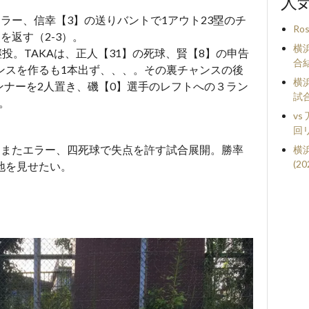
人
エラー、信幸【3】の送りバントで1アウト23塁のチ
Ros
を返す（2-3）。
横浜
投。TAKAは、正人【31】の死球、賢【8】の申告
合
ンスを作るも1本出ず、、、。その裏チャンスの後
横浜
ンナーを2人置き、磯【0】選手のレフトへの３ラン
試
。
v
回
、またエラー、四死球で失点を許す試合展開。勝率
横
(2
地を見せたい。