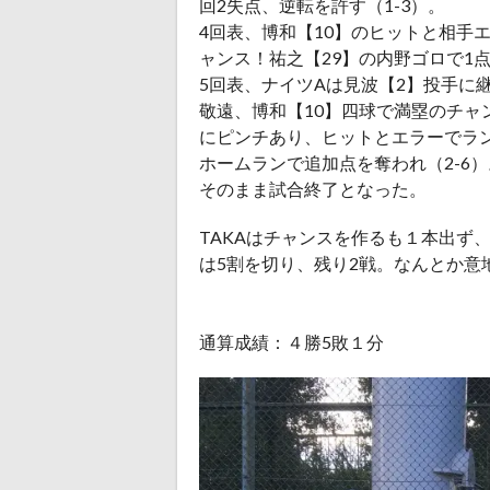
回2失点、逆転を許す（1-3）。
4回表、博和【10】のヒットと相手
ャンス！祐之【29】の内野ゴロで1点
5回表、ナイツAは見波【2】投手に継
敬遠、博和【10】四球で満塁のチャ
にピンチあり、ヒットとエラーでラ
ホームランで追加点を奪われ（2-6）
そのまま試合終了となった。
TAKAはチャンスを作るも１本出ず
は5割を切り、残り2戦。なんとか意
通算成績：４勝5敗１分