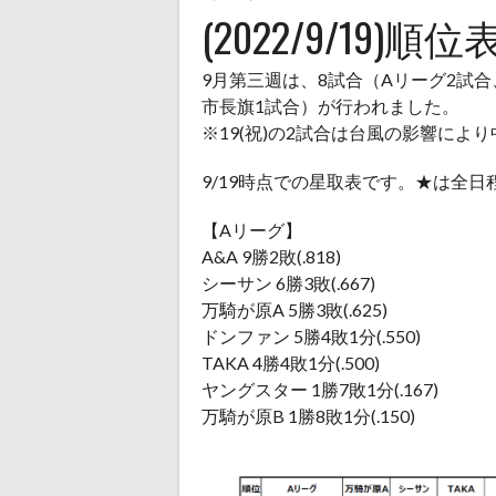
(2022/9/19)順位
9月第三週は、8試合（Aリーグ2試合
市長旗1試合）が行われました。
※19(祝)の2試合は台風の影響により
9/19時点での星取表です。★は全日
【Aリーグ】
A&A 9勝2敗(.818)
シーサン 6勝3敗(.667)
万騎が原A 5勝3敗(.625)
ドンファン 5勝4敗1分(.550)
TAKA 4勝4敗1分(.500)
ヤングスター 1勝7敗1分(.167)
万騎が原B 1勝8敗1分(.150)