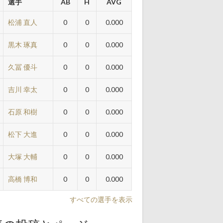
選手
AB
H
AVG
松浦 直人
0
0
0.000
黒木 琢真
0
0
0.000
久冨 優斗
0
0
0.000
吉川 幸太
0
0
0.000
石原 和樹
0
0
0.000
松下 大進
0
0
0.000
大塚 大輔
0
0
0.000
高橋 博和
0
0
0.000
すべての選手を表示