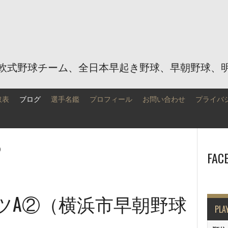
軟式野球チーム、全日本早起き野球、早朝野球、
取表
ブログ
選手名鑑
プロフィール
お問い合わせ
プライバ
2
FAC
イツA②（横浜市早朝野球
PLA