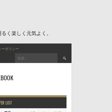
明るく楽しく元気よく。
シーポリシー
検
索:
EBOOK
YER LIST