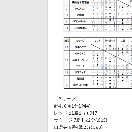
【Bリーグ】
野毛 8勝1分(.944)
レッド 11勝1敗 (.917)
サウージ 7勝4敗2分(.615)
山野井 6勝4敗2分(.583)