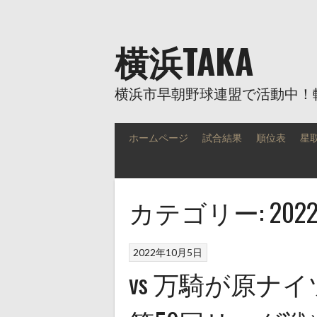
Skip
to
content
横浜TAKA
横浜市早朝野球連盟で活動中！
ホームページ
試合結果
順位表
星
カテゴリー:
202
2022年10月5日
vs 万騎が原ナ