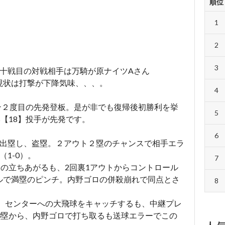
）
順位
1
2
3
第十戦目の対戦相手は万騎が原ナイツAさん
現状は打撃が下降気味、、、。
4
ズン２度目の先発登板。是が非でも復帰後初勝利を挙
5
【18】投手が先発です。
6
で出塁し、盗塁。２アウト２塁のチャンスで相手エラ
1-0）。
7
々の立ちあがるも、2回裏1アウトからコントロール
ルで満塁のピンチ。内野ゴロの併殺崩れで同点とさ
8
塁、センターへの大飛球をキャッチするも、中継プレ
3塁から、内野ゴロで打ち取るも送球エラーでこの