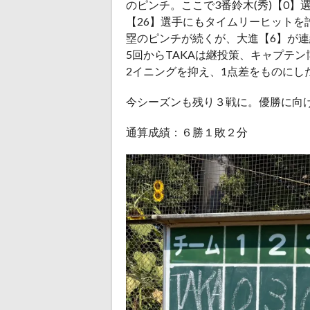
のピンチ。ここで3番鈴木(秀)【0
【26】選手にもタイムリーヒットを
塁のピンチが続くが、大進【6】が連
5回からTAKAは継投策、キャプテ
2イニングを抑え、1点差をものにし
今シーズンも残り３戦に。優勝に向
通算成績：６勝１敗２分