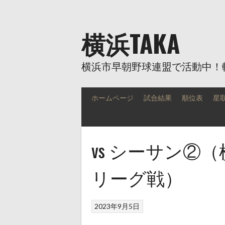
Skip
to
content
横浜TAKA
横浜市早朝野球連盟で活動中！
ホームページ
試合結果
順位表
星
vs シーサン②
リーグ戦）
2023年9月5日