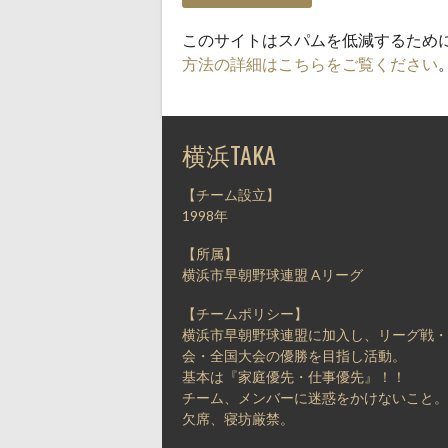
このサイトはスパムを低減するために A
方法の詳細はこちらをご覧ください
横浜TAKA
【チーム設立】
1998年
【所属】
横浜市早朝野球連盟 Aリーグ
【チームポリシー】
横浜市早朝野球連盟に加入し、リーグ戦・
会・全国大会の優勝を目指し活動。
基本は『家庭優先・仕事優先』！！
チーム、メンバーに迷惑をかけないこと。
欠席、寝坊厳禁。