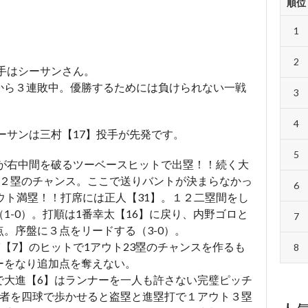
順位
1
2
相手はシーサンさん。
から３連敗中。優勝するためには負けられない一戦
3
4
シーサンは三村【17】投手が先発です。
5
】が右中間を破るツーベースヒットで出塁！！続く大
１２塁のチャンス。ここで送りバントが決まらなかっ
6
ウト満塁！！打席には正人【31】。１２二塁間をし
1-0）。打順は1番幸太【16】に戻り、内野ゴロと
7
。序盤に３点をリードする（3-0）。
輔【7】のヒットで1アウト23塁のチャンスを作るも
8
ーをなり追加点を奪えない。
で大進【6】はランナーを一人も許さない完璧ピッチ
打者を四球で歩かせると盗塁と進塁打で１アウト３塁