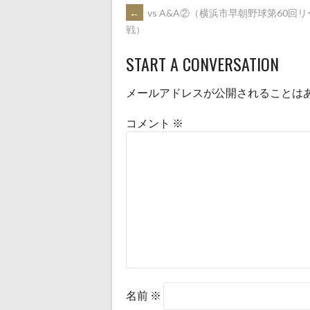
き
い
POST
←
vs A&A②（横浜市早朝野球第60回
ま
ウ
す)
ィ
戦）
ン
ド
NAVIGATION
ウ
で
START A CONVERSATION
開
き
ま
す)
メールアドレスが公開されることは
コメント
※
名前
※