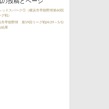
気の投稿とページ
s レッドスパーク①（横浜市早朝野球第60回
ーグ戦）
市早朝野球 第59回リーグ戦(4/29～5/1)
合結果