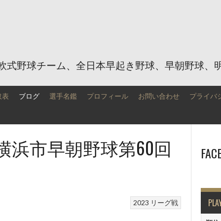
軟式野球チーム、全日本早起き野球、早朝野球、
取表
ブログ
選手名鑑
プロフィール
お問い合わせ
プライバ
（横浜市早朝野球第60回
FAC
PLA
2023
リーグ戦