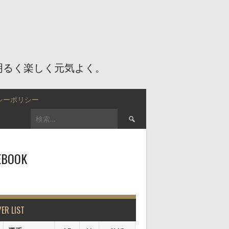
明るく楽しく元気よく。
シーポリシー
検
索:
EBOOK
YER LIST