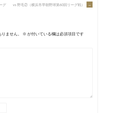
リーグ
vs 野毛②（横浜市早朝野球第60回リーグ戦）
→
ありません。
※
が付いている欄は必須項目です