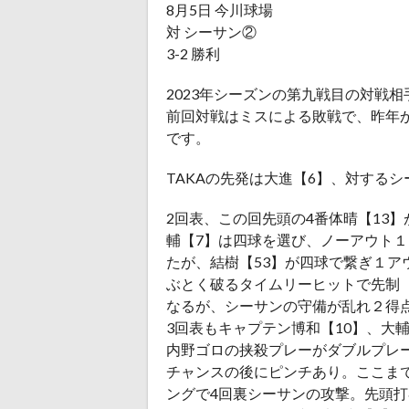
8月5日 今川球場
対 シーサン②
3-2 勝利
2023年シーズンの第九戦目の対戦
前回対戦はミスによる敗戦で、昨年
です。
TAKAの先発は大進【6】、対する
2回表、この回先頭の4番体晴【13
輔【7】は四球を選び、ノーアウト
たが、結樹【53】が四球で繋ぎ１ア
ぶとく破るタイムリーヒットで先制（
なるが、シーサンの守備が乱れ２得点
3回表もキャプテン博和【10】、大
内野ゴロの挟殺プレーがダブルプレ
チャンスの後にピンチあり。ここま
ングで4回裏シーサンの攻撃。先頭