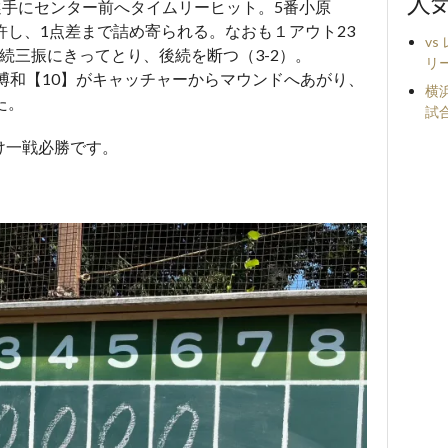
人
】選手にセンター前へタイムリーヒット。5番小原
許し、1点差まで詰め寄られる。なおも１アウト23
v
続三振にきってとり、後続を断つ（3-2）。
リ
ン博和【10】がキャッチャーからマウンドへあがり、
横浜
た。
試
け一戦必勝です。