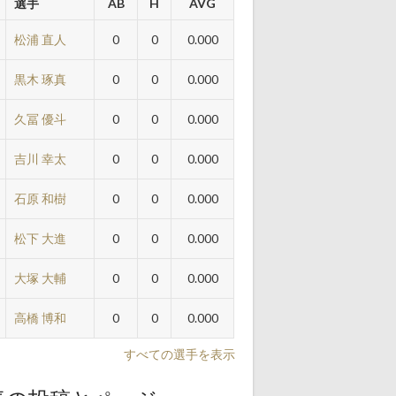
選手
AB
H
AVG
松浦 直人
0
0
0.000
黒木 琢真
0
0
0.000
久冨 優斗
0
0
0.000
吉川 幸太
0
0
0.000
石原 和樹
0
0
0.000
松下 大進
0
0
0.000
大塚 大輔
0
0
0.000
高橋 博和
0
0
0.000
すべての選手を表示