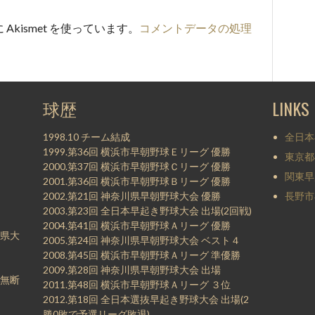
kismet を使っています。
コメントデータの処理
。
球歴
LINKS
1998.10 チーム結成
全日本
1999.第36回 横浜市早朝野球Ｅリーグ 優勝
東京都
2000.第37回 横浜市早朝野球Ｃリーグ 優勝
関東早
2001.第36回 横浜市早朝野球Ｂリーグ 優勝
2002.第21回 神奈川県早朝野球大会 優勝
長野市
2003.第23回 全日本早起き野球大会 出場(2回戦)
2004.第41回 横浜市早朝野球Ａリーグ 優勝
県大
2005.第24回 神奈川県早朝野球大会 ベスト４
2008.第45回 横浜市早朝野球Ａリーグ 準優勝
2009.第28回 神奈川県早朝野球大会 出場
無断
2011.第48回 横浜市早朝野球Ａリーグ ３位
2012.第18回 全日本選抜早起き野球大会 出場(2
勝0敗で予選リーグ敗退)