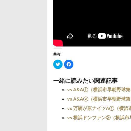
共有:
ク
Facebook
リ
で
ッ
共
ク
有
し
す
一緒に読みたい関連記事
て
る
Twitter
に
で
は
vs A&A①（横浜市早朝野球
共
ク
有
リ
(新
vs A&A②（横浜市早朝野球
ッ
し
ク
い
し
vs 万騎が原ナイツA①（横浜
ウ
て
ィ
く
ン
だ
vs 横浜ドンファン②（横浜市
ド
さ
ウ
い
で
(新
開
し