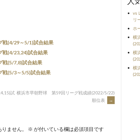
人
v
リ
ホ
横
(4/29～5/1)試合結果
(2
4/23,24)試合結果
横
(2
(5/7,8)試合結果
横
(5/3～5/5)試合結果
(2
,15)試
横浜市早朝野球 第59回リーグ戦成績(2022/5/22)
順位表
→
ありません。
※
が付いている欄は必須項目です