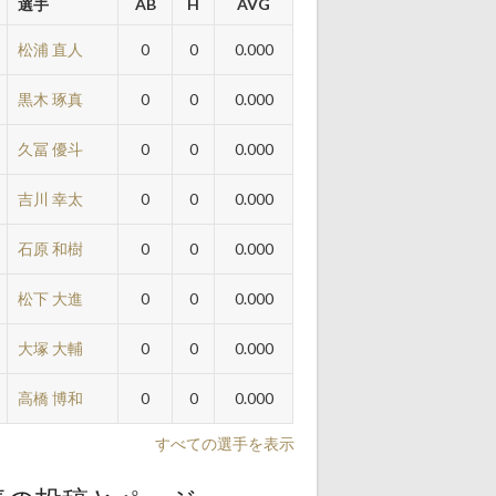
選手
AB
H
AVG
松浦 直人
0
0
0.000
黒木 琢真
0
0
0.000
久冨 優斗
0
0
0.000
吉川 幸太
0
0
0.000
石原 和樹
0
0
0.000
松下 大進
0
0
0.000
大塚 大輔
0
0
0.000
高橋 博和
0
0
0.000
すべての選手を表示