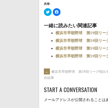
共有:
ク
Facebook
リ
で
ッ
共
ク
有
し
す
一緒に読みたい関連記事
て
る
Twitter
に
で
は
横浜市早朝野球 第59回リーグ戦
共
ク
有
リ
(新
横浜市早朝野球 第59回リーグ戦(
ッ
し
ク
い
し
横浜市早朝野球 第59回リーグ戦
ウ
て
ィ
く
ン
だ
横浜市早朝野球 第59回リーグ戦
ド
さ
ウ
い
で
(新
開
し
き
い
POST
←
横浜市早朝野球 第59回リーグ戦(5/14
ま
ウ
す)
ィ
合結果
ン
ド
NAVIGATION
ウ
で
START A CONVERSATION
開
き
ま
す)
メールアドレスが公開されることは