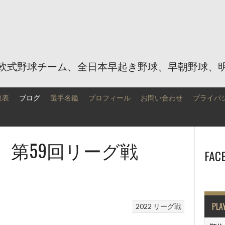
軟式野球チーム、全日本早起き野球、早朝野球、
取表
ブログ
選手名鑑
プロフィール
お問い合わせ
プライバ
 第59回リーグ戦
FAC
PLA
2022
リーグ戦