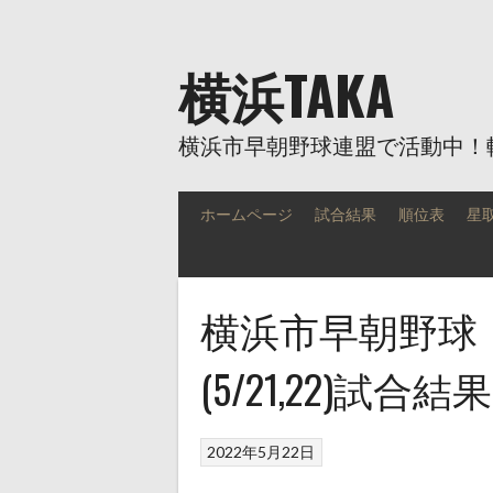
Skip
to
content
横浜TAKA
横浜市早朝野球連盟で活動中！
ホームページ
試合結果
順位表
星
横浜市早朝野球
(5/21,22)試合結果
2022年5月22日