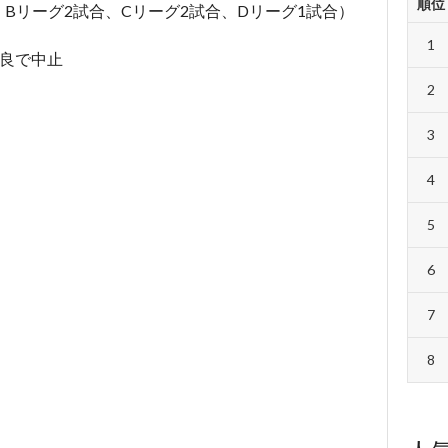
順位
、Bリーグ2試合、Cリーグ2試合、Dリーグ1試合）
1
不良で中止
2
3
4
5
6
7
8