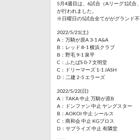
5月4週目は、6試合（Aリーグ1試合
が行われました。
※日曜日の5試合全てががグランド
2022/5/21(土)
A：万騎が原A 3-1 A&A
B：レッド 8-1 横浜クラブ
B：野毛 9-1 泉平
C：ふたばS 0-7 文明堂
C：ドリーマーズ 1-1 JASH
D：二建 2-5 エラーズ
2022/5/22(日)
A：TAKA 中止 万騎が原B
A：ドンファン 中止 ヤングスター
B：AOKOI 中止 シールス
C：商和会 中止 KGブロス
D：サプライズ 中止 有隣堂