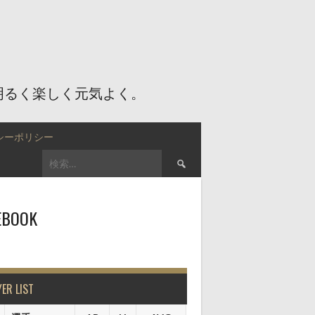
明るく楽しく元気よく。
シーポリシー
検
索:
EBOOK
YER LIST