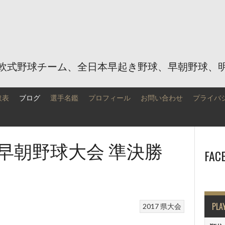
軟式野球チーム、全日本早起き野球、早朝野球、
取表
ブログ
選手名鑑
プロフィール
お問い合わせ
プライバ
県早朝野球大会 準決勝
FAC
PLA
2017
県大会