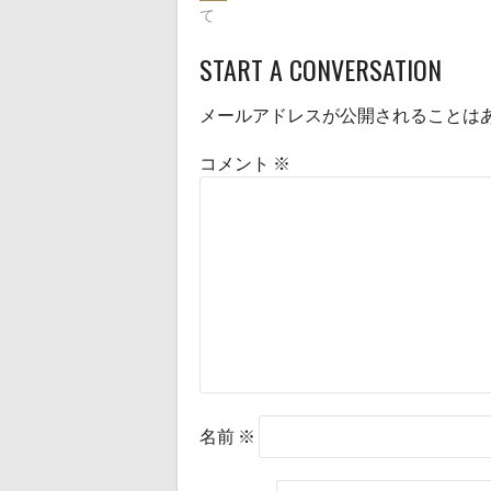
POST
す)
ィ
て
ン
ド
NAVIGATION
ウ
で
START A CONVERSATION
開
き
ま
す)
メールアドレスが公開されることは
コメント
※
名前
※