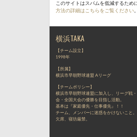
このサイトはスパムを低減するために A
方法の詳細はこちらをご覧ください
横浜TAKA
【チーム設立】
1998年
【所属】
横浜市早朝野球連盟 Aリーグ
【チームポリシー】
横浜市早朝野球連盟に加入し、リーグ戦・
会・全国大会の優勝を目指し活動。
基本は『家庭優先・仕事優先』！！
チーム、メンバーに迷惑をかけないこと。
欠席、寝坊厳禁。