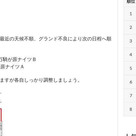
順位
1
2
こ最近の天候不順、グランド不良により次の日程へ順
3
4
対 万騎が原ナイツＢ
騎が原ナイツＡ
5
りますが各自しっかり調整しましょう。
6
7
8