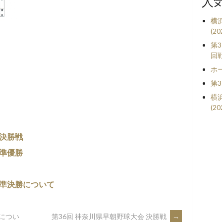
人
横
(2
第
回
ホ
第
横
(2
 決勝戦
 準優勝
 準決勝について
勝につい
第36回 神奈川県早朝野球大会 決勝戦
→