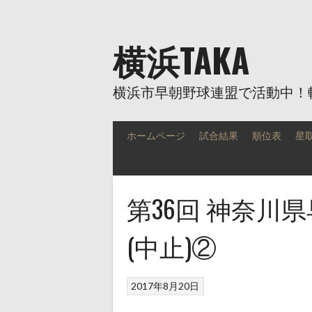
Skip
to
content
横浜TAKA
横浜市早朝野球連盟で活動中！
ホームページ
試合結果
順位表
星
第36回 神奈川
(中止)②
2017年8月20日