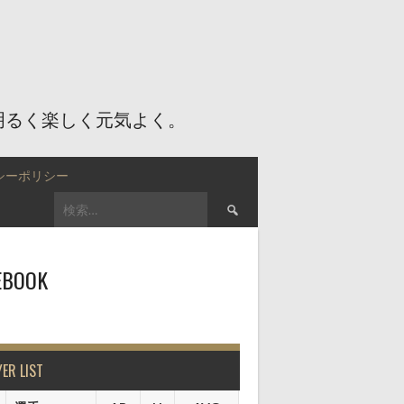
明るく楽しく元気よく。
シーポリシー
検
索:
EBOOK
YER LIST