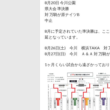
8月20日 今川公園
県大会 準決勝
対 万騎が原ナイツB
中止
8月に予定されていた準決勝は、こ
延となっています。
8月26日(土) 今川 横浜TAKA 
8月27日(日) 今川 Ａ＆Ａ 対 万
1ヶ月くらい試合から遠ざかってお