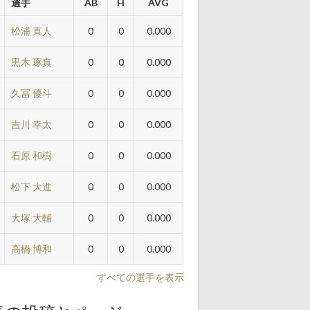
選手
AB
H
AVG
松浦 直人
0
0
0.000
黒木 琢真
0
0
0.000
久冨 優斗
0
0
0.000
吉川 幸太
0
0
0.000
石原 和樹
0
0
0.000
松下 大進
0
0
0.000
大塚 大輔
0
0
0.000
高橋 博和
0
0
0.000
すべての選手を表示