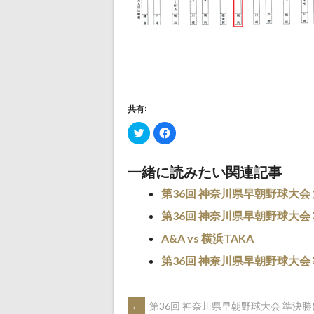
共有:
ク
Facebook
リ
で
ッ
共
ク
有
し
す
一緒に読みたい関連記事
て
る
Twitter
に
で
は
第36回 神奈川県早朝野球大会
共
ク
有
リ
(新
第36回 神奈川県早朝野球大会
ッ
し
ク
い
し
A&A vs 横浜TAKA
ウ
て
ィ
く
ン
だ
第36回 神奈川県早朝野球大会
ド
さ
ウ
い
で
(新
開
し
き
い
←
第36回 神奈川県早朝野球大会 準決
ま
ウ