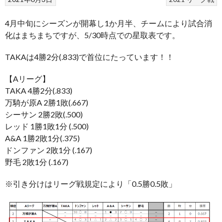
4月中旬にシーズンが開幕し1か月半、チームにより試合消
化はまちまちですが、5/30時点での星取表です。
TAKAは4勝2分(.833)で首位にたっています！！
【Aリーグ】
TAKA 4勝2分(.833)
万騎が原A 2勝1敗(.667)
シーサン 2勝2敗(.500)
レッド 1勝1敗1分 (.500)
A&A 1勝2敗1分(.375)
ドンファン 2敗1分 (.167)
野毛 2敗1分 (.167)
※引き分けはリーグ戦規定により「0.5勝0.5敗」