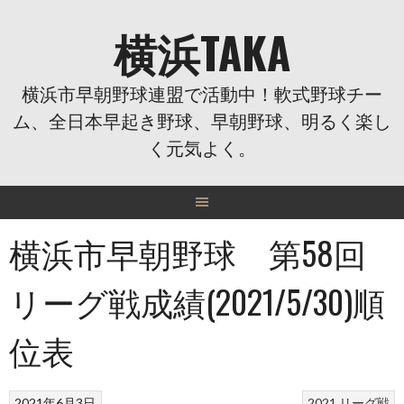
Skip
横浜TAKA
to
content
横浜市早朝野球連盟で活動中！軟式野球チー
ム、全日本早起き野球、早朝野球、明るく楽し
く元気よく。
横浜市早朝野球 第58回
リーグ戦成績(2021/5/30)順
位表
2021年6月3日
2021
リーグ戦