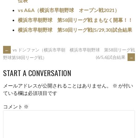
位表
(新
ッ
し
ク
い
vs A&A（横浜市早朝野球 オープン戦2021）
し
ウ
て
ィ
く
横浜市早朝野球 第58回リーグ戦 まもなく開幕！！
ン
だ
ド
さ
ウ
い
横浜市早朝野球 第58回リーグ戦(5/29,30)試合結果
で
(新
開
し
き
い
ま
ウ
す)
ィ
POST
←
vs ドンファン（横浜市早朝
横浜市早朝野球 第58回リーグ戦
ン
ド
(6/5,6)試合結果
→
野球第58回リーグ戦）
ウ
で
NAVIGATION
開
き
START A CONVERSATION
ま
す)
メールアドレスが公開されることはありません。
※
が付い
ている欄は必須項目です
コメント
※