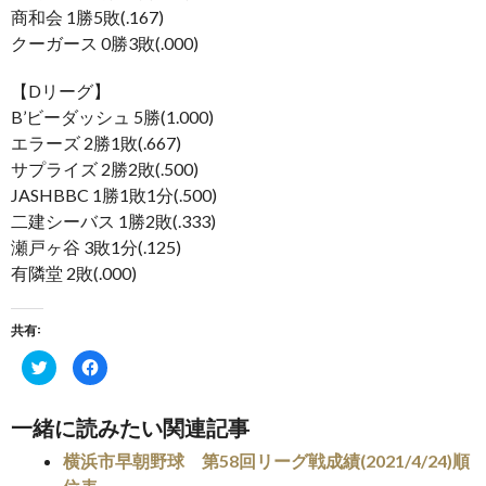
商和会 1勝5敗(.167)
クーガース 0勝3敗(.000)
【Dリーグ】
B’ビーダッシュ 5勝(1.000)
エラーズ 2勝1敗(.667)
サプライズ 2勝2敗(.500)
JASHBBC 1勝1敗1分(.500)
二建シーバス 1勝2敗(.333)
瀬戸ヶ谷 3敗1分(.125)
有隣堂 2敗(.000)
共有:
ク
Facebook
リ
で
ッ
共
ク
有
し
す
一緒に読みたい関連記事
て
る
Twitter
に
で
は
横浜市早朝野球 第58回リーグ戦成績(2021/4/24)順
共
ク
有
リ