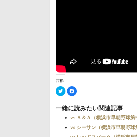
共有:
ク
Facebook
リ
で
ッ
共
ク
有
し
す
一緒に読みたい関連記事
て
る
Twitter
に
で
は
vs Ａ＆Ａ（横浜市早朝野球第
共
ク
有
リ
(新
vs シーサン（横浜市早朝野球
ッ
し
ク
い
し
vs レッドスパーク（横浜市早