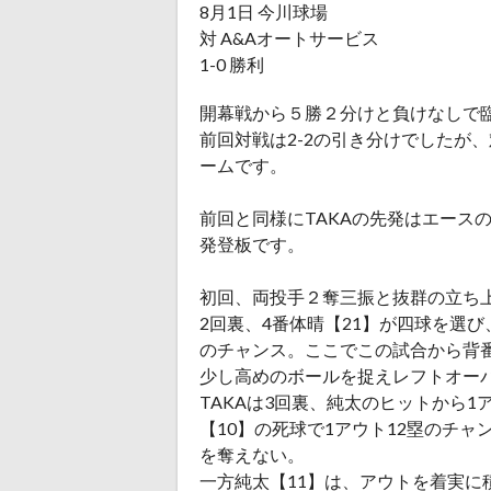
8月1日 今川球場
対 A&Aオートサービス
1-0 勝利
開幕戦から５勝２分けと負けなしで臨
前回対戦は2-2の引き分けでしたが
ームです。
前回と同様にTAKAの先発はエース
発登板です。
初回、両投手２奪三振と抜群の立ち
2回裏、4番体晴【21】が四球を選び
のチャンス。ここでこの試合から背
少し高めのボールを捉えレフトオーバー
TAKAは3回裏、純太のヒットから1
【10】の死球で1アウト12塁のチャ
を奪えない。
一方純太【11】は、アウトを着実に