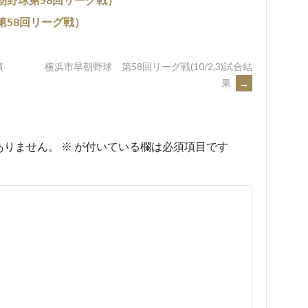
第58回リーグ戦）
績
横浜市早朝野球 第58回リーグ戦(10/2,3)試合結
果
→
ありません。
※
が付いている欄は必須項目です