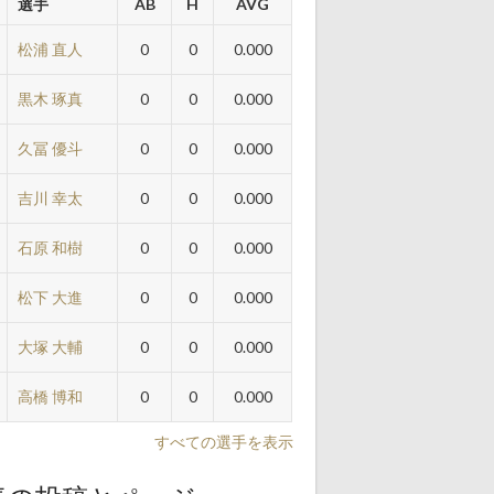
選手
AB
H
AVG
松浦 直人
0
0
0.000
黒木 琢真
0
0
0.000
久冨 優斗
0
0
0.000
吉川 幸太
0
0
0.000
石原 和樹
0
0
0.000
松下 大進
0
0
0.000
大塚 大輔
0
0
0.000
高橋 博和
0
0
0.000
すべての選手を表示