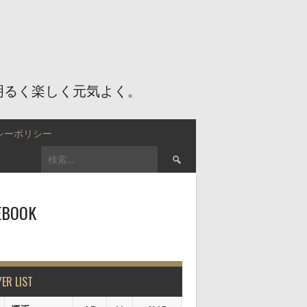
明るく楽しく元気よく。
シーポリシー
検
索:
EBOOK
YER LIST