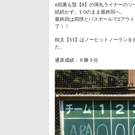
6回裏も賢【8】の弾丸ライナーのツ
続続かず。1-0のまま最終回へ。
最終回は四球とパスボールで2アウ
了！！
純太【11】はノーヒットノーランを
た。
通算成績：６勝３分