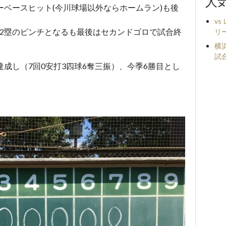
人
ーベースヒット(今川球場以外ならホームラン)も後
v
ト2塁のピンチとなるも最後はセカンドゴロで試合終
リ
横浜
試
達成し（7回0安打3四球6奪三振）、今季6勝目とし