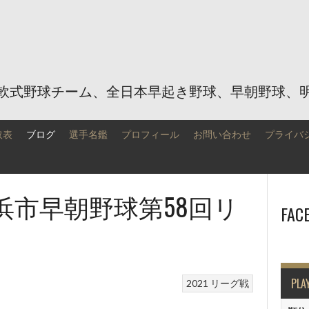
軟式野球チーム、全日本早起き野球、早朝野球、
取表
ブログ
選手名鑑
プロフィール
お問い合わせ
プライバ
横浜市早朝野球第58回リ
FAC
PLA
2021
リーグ戦