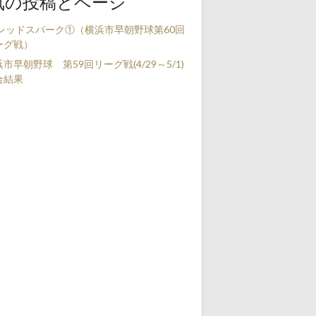
気の投稿とページ
s レッドスパーク①（横浜市早朝野球第60回
ーグ戦）
市早朝野球 第59回リーグ戦(4/29～5/1)
合結果