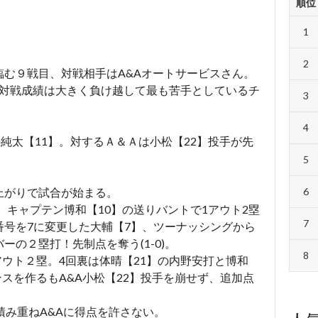
順位
1
2
む９戦目、対戦相手はA&Aオートサービスさん。
、対戦成績は大きく負け越して最も苦手としているチ
3
4
の純太【11】。対するＡ＆Ａは小松【22】投手が先
5
6
上がりで試合が始まる。
、キャプテン博和【10】の送りバントで1アウト2塁
7
番号を7に変更した大輔【7】、ツーナッシングから
の２塁打！先制点を奪う(1-0)。
8
アウト２塁。4回裏は体晴【21】の内野安打と博和
ンスを作るもA&A小松【22】投手を崩せず、追加点
積み重ねA&Aに得点を許さない。