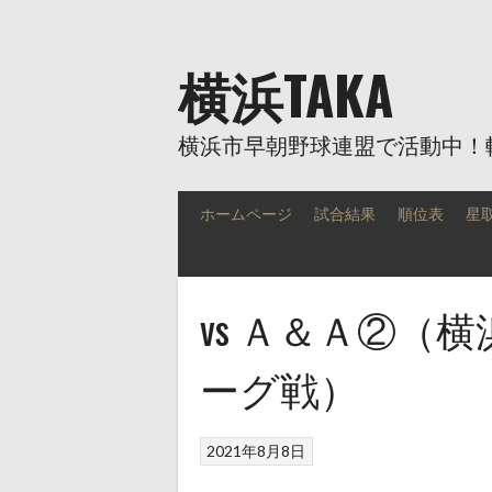
Skip
to
content
横浜TAKA
横浜市早朝野球連盟で活動中！
ホームページ
試合結果
順位表
星
vs Ａ＆Ａ②（
ーグ戦）
2021年8月8日