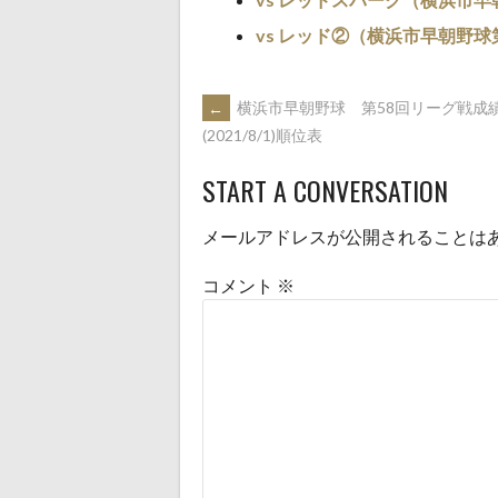
ウ
て
ィ
く
ン
だ
vs レッド②（横浜市早朝野球
ド
さ
ウ
い
で
(新
開
し
き
い
POST
←
横浜市早朝野球 第58回リーグ戦成
ま
ウ
す)
ィ
(2021/8/1)順位表
ン
ド
NAVIGATION
ウ
で
START A CONVERSATION
開
き
ま
す)
メールアドレスが公開されることは
コメント
※